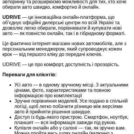
авторинку та розширюємо можливості для тих, хто хоче
обирати авто швидко, комфортно й онлайн.
UDRIVE
— це інноваційна онлайн-платформа, що
об’єднує офіційні дилерські центри по всій Україні та
дозволяє легко обирати, порівнювати й купувати нові
авто — як повністю онлайн, так і в гібридному форматі.
Це фактично інтернет-магазин нових автомобілів, але з
персональним менеджером, який супроводжує кожен
крок — від першого кліку до передачі ключів.
UDRIVE — це про комфорт, доступність і прозорість.
Переваги для клієнтів:
Усі авто — в одному зручному місці. З актуальними
цінами, фото, характеристиками та повною
інформацією про комплектації
Зручне порівняння моделей. Усе подано в спільній
логіці, щоб легко побачити різницю між версіями
авто й прийняти рішення швидше.
Доступ із будь-якого пристрою. Смартфон, ноутбук,
планшет — вся інформація завжди під рукою.
Купівля онлайн або у салоні — так, як зручно вам.
Можна пройти весь шлях онлайн (включно з