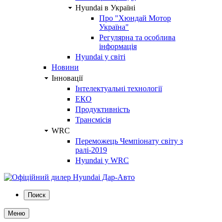
Hyundai в Україні
Про "Хюндай Мотор
Україна"
Регулярна та особлива
інформація
Hyundai у світі
Новини
Інновації
Інтелектуальні технології
ЕКО
Продуктивність
Трансмісія
WRC
Переможець Чемпіонату світу з
ралі-2019
Hyundai у WRC
Поиск
Меню