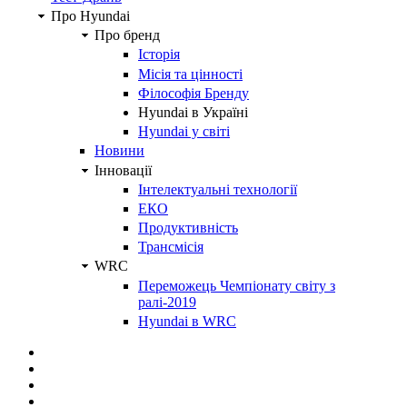
Про Hyundai
Про бренд
Історія
Місія та цінності
Філософія Бренду
Hyundai в Україні
Hyundai у світі
Новини
Інновації
Інтелектуальні технології
ЕКО
Продуктивність
Трансмісія
WRC
Переможець Чемпіонату світу з
ралі-2019
Hyundai в WRC