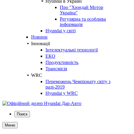
Hyundai в Україні
Про "Хюндай Мотор
Україна"
Регулярна та особлива
інформація
Hyundai у світі
Новини
Інновації
Інтелектуальні технології
ЕКО
Продуктивність
Трансмісія
WRC
Переможець Чемпіонату світу з
ралі-2019
Hyundai у WRC
Поиск
Меню