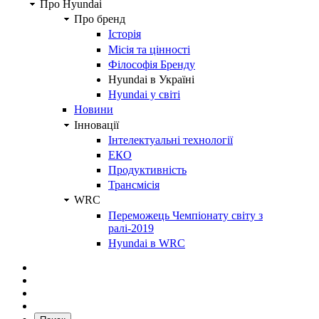
Про Hyundai
Про бренд
Історія
Місія та цінності
Філософія Бренду
Hyundai в Україні
Hyundai у світі
Новини
Інновації
Інтелектуальні технології
ЕКО
Продуктивність
Трансмісія
WRC
Переможець Чемпіонату світу з
ралі-2019
Hyundai в WRC