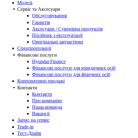
Моделі
Сервіс та Аксесуари
Обслуговування
Гарантія
Аксесуари / Сувенірна продукція
Посібник з експлуатації
Оригінальні запчастини
Спецпропозиції
Фінансові послуги
Hyundai Finance
Фінансові послуги для юридичних осіб
Фінансові послуги для фізичних осіб
Корпоративні продажі
Контакти
Контакти
Про компанію
Наша команда
Вакансії
Запис на сервіс
Trade-in
Тест-Драйв