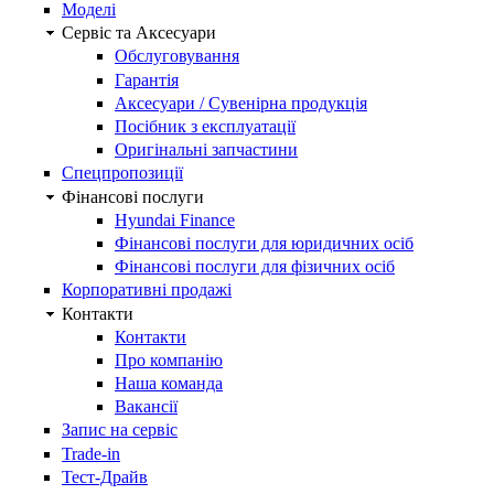
Моделі
Сервіс та Аксесуари
Обслуговування
Гарантія
Аксесуари / Сувенірна продукція
Посібник з експлуатації
Оригінальні запчастини
Спецпропозиції
Фінансові послуги
Hyundai Finance
Фінансові послуги для юридичних осіб
Фінансові послуги для фізичних осіб
Корпоративні продажі
Контакти
Контакти
Про компанію
Наша команда
Вакансії
Запис на сервіс
Trade-in
Тест-Драйв