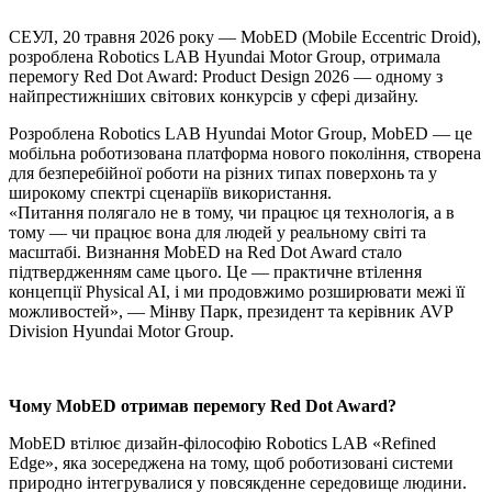
СЕУЛ, 20 травня 2026 року — MobED (Mobile Eccentric Droid),
розроблена Robotics LAB Hyundai Motor Group, отримала
перемогу Red Dot Award: Product Design 2026 — одному з
найпрестижніших світових конкурсів у сфері дизайну.
Розроблена Robotics LAB Hyundai Motor Group, MobED — це
мобільна роботизована платформа нового покоління, створена
для безперебійної роботи на різних типах поверхонь та у
широкому спектрі сценаріїв використання.
«Питання полягало не в тому, чи працює ця технологія, а в
тому — чи працює вона для людей у реальному світі та
масштабі. Визнання MobED на Red Dot Award стало
підтвердженням саме цього. Це — практичне втілення
концепції Physical AI, і ми продовжимо розширювати межі її
можливостей», — Мінву Парк, президент та керівник AVP
Division Hyundai Motor Group.
Чому MobED отримав перемогу Red Dot Award?
MobED втілює дизайн-філософію Robotics LAB «Refined
Edge», яка зосереджена на тому, щоб роботизовані системи
природно інтегрувалися у повсякденне середовище людини.