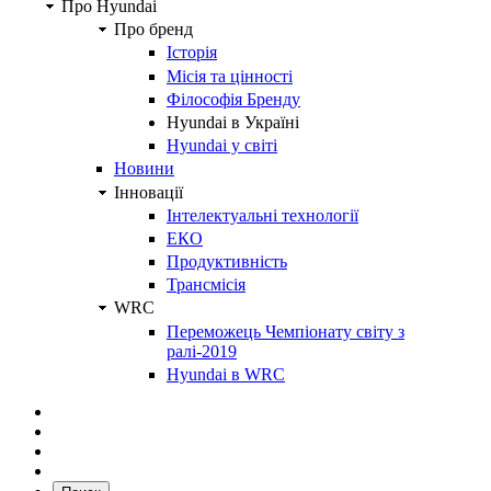
Про Hyundai
Про бренд
Історія
Місія та цінності
Філософія Бренду
Hyundai в Україні
Hyundai у світі
Новини
Інновації
Інтелектуальні технології
ЕКО
Продуктивність
Трансмісія
WRC
Переможець Чемпіонату світу з
ралі-2019
Hyundai в WRC