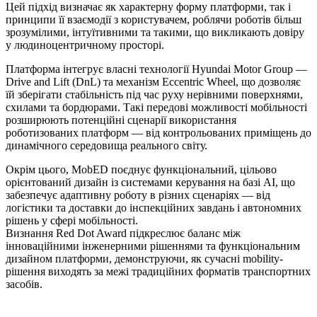
Цей підхід визначає як характерну форму платформи, так і
принципи її взаємодії з користувачем, роблячи роботів більш
зрозумілими, інтуїтивними та такими, що викликають довіру
у людиноцентричному просторі.
Платформа інтегрує власні технології Hyundai Motor Group —
Drive and Lift (DnL) та механізм Eccentric Wheel, що дозволяє
їй зберігати стабільність під час руху нерівними поверхнями,
схилами та бордюрами. Такі передові можливості мобільності
розширюють потенційні сценарії використання
роботизованих платформ — від контрольованих приміщень до
динамічного середовища реального світу.
Окрім цього, MobED поєднує функціональний, цільово
орієнтований дизайн із системами керування на базі AI, що
забезпечує адаптивну роботу в різних сценаріях — від
логістики та доставки до інспекційних завдань і автономних
рішень у сфері мобільності.
Визнання Red Dot Award підкреслює баланс між
інноваційними інженерними рішеннями та функціональним
дизайном платформи, демонструючи, як сучасні mobility-
рішення виходять за межі традиційних форматів транспортних
засобів.