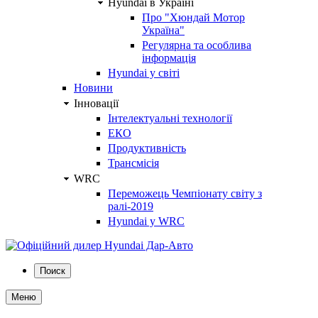
Hyundai в Україні
Про "Хюндай Мотор
Україна"
Регулярна та особлива
інформація
Hyundai у світі
Новини
Інновації
Інтелектуальні технології
ЕКО
Продуктивність
Трансмісія
WRC
Переможець Чемпіонату світу з
ралі-2019
Hyundai у WRC
Поиск
Меню