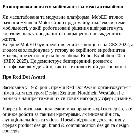
Розширюючи поняття мобільності за межі автомобілів
Як масштабована та модульна платформа, MobED втілює
бачення Hyundai Motor Group щодо майбутньої екосистеми
мобільності, у якій роботизовані рішення відіграватимуть
ключову роль у поєднанні та покращенні повсякденного
життя.
Вперше MobED був представлений як концепт на CES 2022, а
згодом еволюціонував у готову до серійного виробництва
модель, презентовану на International Robot Exhibition 2025
(iREX 2025). Це демонструє безперервний розвиток
платформи як у дизайні, так і в технологічній досконалості.
Про Red Dot Award
Заснована у 1955 році, премія Red Dot Award організовується
німецьким центром Design Zentrum Nordrhein Westfalen і є
однією з найпрестижніших світових нагород у сфері дизайну.
Лауреатів визначає незалежне міжнародне журі експертів, яке
оцінює роботи за такими критеріями, як інноваційність,
функціональність та якість. Премія відзначає досягнення у
сферах product design, brand & communication design та design
concepts.