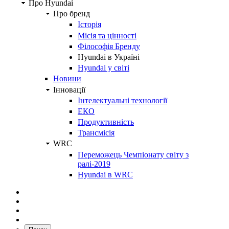
Про Hyundai
Про бренд
Історія
Місія та цінності
Філософія Бренду
Hyundai в Україні
Hyundai у світі
Новини
Інновації
Інтелектуальні технології
ЕКО
Продуктивність
Трансмісія
WRC
Переможець Чемпіонату світу з
ралі-2019
Hyundai в WRC