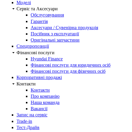
Моделі
Сервіс та Аксесуари
Обслуговування
Гарантія
Аксесуари / Сувенірна продукція
Посібник з експлуатації
Оригінальні запчастини
Спецпропозиції
Фінансові послуги
Hyundai Finance
Фінансові послуги для юридичних осіб
Фінансові послуги для фізичних осіб
Корпоративні продажі
Контакти
Контакти
Про компанію
Наша команда
Вакансії
Запис на сервіс
Trade-in
Тест-Драйв