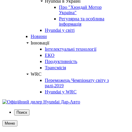
Hyundai в Україні
Про "Хюндай Мотор
Україна"
Регулярна та особлива
інформація
Hyundai у світі
Новини
Інновації
Інтелектуальні технології
ЕКО
Продуктивність
Трансмісія
WRC
Переможець Чемпіонату світу з
ралі-2019
Hyundai у WRC
Поиск
Меню