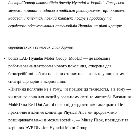
дистриб’ютор автомобілів бренду Hyundai в Україні. Дилерська
мережа компанії є однією з найбільш розгалужених, що дозволяє
надавати клієнтам повний комплекс послуг з продажу та
сервісного обслуговування автомобілів Hyundai на рівні кращих
європейських і світових стандартів.
botics LAB Hyundai Motor Group, MobED — це мобільна
роботизована платформа нового покоління, створена для
безперебійної роботи на різних типах поверхонь та у широкому
спектрі сценаріїв використання.
«Питання полягало не в тому, чи працює ця технологія, а в тому —
чи працює вона для людей у реальному світі та масштабі. Визнання
MobED на Red Dot Award стало підтвердженням саме цього. Це —
практичне втілення концепції Physical AI, і ми продовжимо
розширювати межі її можливостей», — Мінву Парк, президент та
керівник AVP Division Hyundai Motor Group.