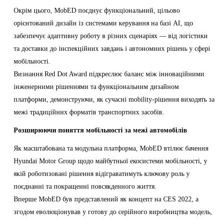
Окрім цього, MobED поєднує функціональний, цільово
орієнтований дизайн із системами керування на базі AI, що
забезпечує адаптивну роботу в різних сценаріях — від логістики
та доставки до інспекційних завдань і автономних рішень у сфері
мобільності.
Визнання Red Dot Award підкреслює баланс між інноваційними
інженерними рішеннями та функціональним дизайном
платформи, демонструючи, як сучасні mobility-рішення виходять за
межі традиційних форматів транспортних засобів.
Розширюючи поняття мобільності за межі автомобілів
Як масштабована та модульна платформа, MobED втілює бачення
Hyundai Motor Group щодо майбутньої екосистеми мобільності, у
якій роботизовані рішення відіграватимуть ключову роль у
поєднанні та покращенні повсякденного життя.
Вперше MobED був представлений як концепт на CES 2022, а
згодом еволюціонував у готову до серійного виробництва модель,