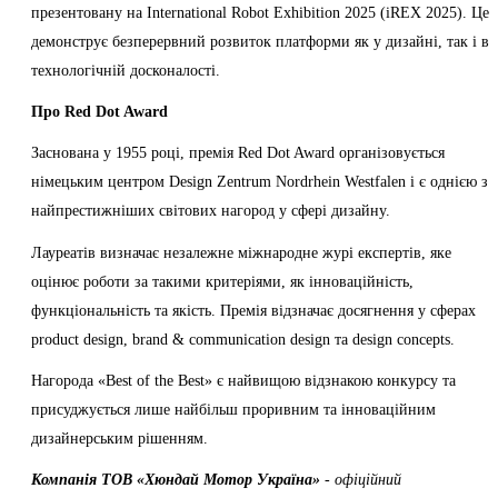
презентовану на International Robot Exhibition 2025 (iREX 2025). Це
демонструє безперервний розвиток платформи як у дизайні, так і в
технологічній досконалості.
Про Red Dot Award
Заснована у 1955 році, премія Red Dot Award організовується
німецьким центром Design Zentrum Nordrhein Westfalen і є однією з
найпрестижніших світових нагород у сфері дизайну.
Лауреатів визначає незалежне міжнародне журі експертів, яке
оцінює роботи за такими критеріями, як інноваційність,
функціональність та якість. Премія відзначає досягнення у сферах
product design, brand & communication design та design concepts.
Нагорода «Best of the Best» є найвищою відзнакою конкурсу та
присуджується лише найбільш проривним та інноваційним
дизайнерським рішенням.
Компанія ТOВ «Хюндай Мотор Україна»
- офіційний