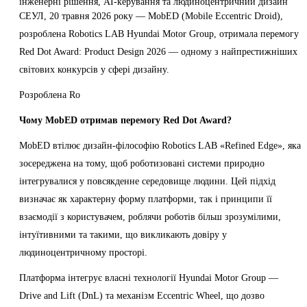
інженерні рішення, AI-керування та людиноцентричний дизайн
СЕУЛ, 20 травня 2026 року — MobED (Mobile Eccentric Droid),
розроблена Robotics LAB Hyundai Motor Group, отримала перемогу
Red Dot Award: Product Design 2026 — одному з найпрестижніших
світових конкурсів у сфері дизайну.
Розроблена Ro
Чому MobED отримав перемогу Red Dot Award?
MobED втілює дизайн-філософію Robotics LAB «Refined Edge», яка
зосереджена на тому, щоб роботизовані системи природно
інтегрувалися у повсякденне середовище людини. Цей підхід
визначає як характерну форму платформи, так і принципи її
взаємодії з користувачем, роблячи роботів більш зрозумілими,
інтуїтивними та такими, що викликають довіру у
людиноцентричному просторі.
Платформа інтегрує власні технології Hyundai Motor Group —
Drive and Lift (DnL) та механізм Eccentric Wheel, що дозво