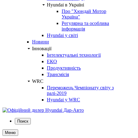
Hyundai в Україні
Про "Хюндай Мотор
Україна"
Регулярна та особлива
інформація
Hyundai у світі
Новини
Інновації
Інтелектуальні технології
ЕКО
Продуктивність
Трансмісія
WRC
Переможець Чемпіонату світу з
ралі-2019
Hyundai у WRC
Поиск
Меню