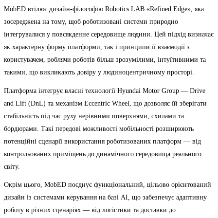
MobED втілює дизайн-філософію Robotics LAB «Refined Edge», яка
зосереджена на тому, щоб роботизовані системи природно
інтегрувалися у повсякденне середовище людини. Цей підхід визначає
як характерну форму платформи, так і принципи її взаємодії з
користувачем, роблячи роботів більш зрозумілими, інтуїтивними та
такими, що викликають довіру у людиноцентричному просторі.
Платформа інтегрує власні технології Hyundai Motor Group — Drive
and Lift (DnL) та механізм Eccentric Wheel, що дозволяє їй зберігати
стабільність під час руху нерівними поверхнями, схилами та
бордюрами. Такі передові можливості мобільності розширюють
потенційні сценарії використання роботизованих платформ — від
контрольованих приміщень до динамічного середовища реального
світу.
Окрім цього, MobED поєднує функціональний, цільово орієнтований
дизайн із системами керування на базі AI, що забезпечує адаптивну
роботу в різних сценаріях — від логістики та доставки до