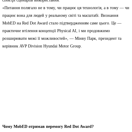
спектрі сценаріїв використання.
«Питання полягало не в тому, чи працює ця технологія, а в тому — чи
працює вона для людей у реальному світі та масштабі. Визнання
MobED на Red Dot Award стало підтвердженням саме цього. Це —
практичне втілення концепції Physical AI, і ми продовжимо
розширювати межі її можливостей», — Мінву Парк, президент та
керівник AVP Division Hyundai Motor Group.
Чому MobED отримав перемогу Red Dot Award?