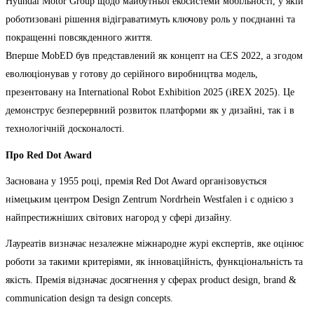
Hyundai Motor Group щодо майбутньої екосистеми мобільності, у якій
роботизовані рішення відіграватимуть ключову роль у поєднанні та
покращенні повсякденного життя.
Вперше MobED був представлений як концепт на CES 2022, а згодом
еволюціонував у готову до серійного виробництва модель,
презентовану на International Robot Exhibition 2025 (iREX 2025). Це
демонструє безперервний розвиток платформи як у дизайні, так і в
технологічній досконалості.
Про Red Dot Award
Заснована у 1955 році, премія Red Dot Award організовується
німецьким центром Design Zentrum Nordrhein Westfalen і є однією з
найпрестижніших світових нагород у сфері дизайну.
Лауреатів визначає незалежне міжнародне журі експертів, яке оцінює
роботи за такими критеріями, як інноваційність, функціональність та
якість. Премія відзначає досягнення у сферах product design, brand &
communication design та design concepts.