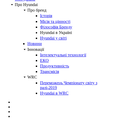
Про Hyundai
Про бренд
Історія
Місія та цінності
Філософія Бренду
Hyundai в Україні
Hyundai у світі
Новини
Інновації
Інтелектуальні технології
ЕКО
Продуктивність
Трансмісія
WRC
Переможець Чемпіонату світу з
ралі-2019
Hyundai в WRC