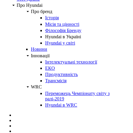
Про Hyundai
Про бренд
Історія
Місія та цінності
Філософія Бренду
Hyundai в Україні
Hyundai у світі
Новини
Інновації
Інтелектуальні технології
ЕКО
Продуктивність
Трансмісія
WRC
Переможець Чемпіонату світу з
ралі-2019
Hyundai в WRC