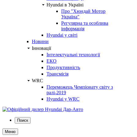
Hyundai в Україні
Про "Хюндай Мотор
Україна"
Регулярна та особлива
інформація
Hyundai у світі
Новини
Інновації
Інтелектуальні технології
ЕКО
Продуктивність
Трансмісія
WRC
Переможець Чемпіонату світу з
ралі-2019
Hyundai у WRC
Поиск
Меню