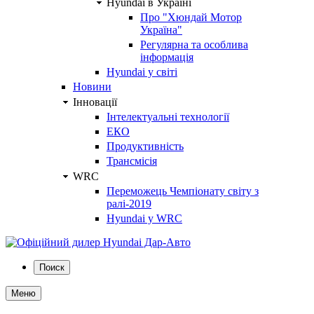
Hyundai в Україні
Про "Хюндай Мотор
Україна"
Регулярна та особлива
інформація
Hyundai у світі
Новини
Інновації
Інтелектуальні технології
ЕКО
Продуктивність
Трансмісія
WRC
Переможець Чемпіонату світу з
ралі-2019
Hyundai у WRC
Поиск
Меню