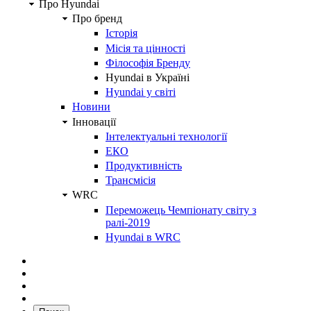
Про Hyundai
Про бренд
Історія
Місія та цінності
Філософія Бренду
Hyundai в Україні
Hyundai у світі
Новини
Інновації
Інтелектуальні технології
ЕКО
Продуктивність
Трансмісія
WRC
Переможець Чемпіонату світу з
ралі-2019
Hyundai в WRC