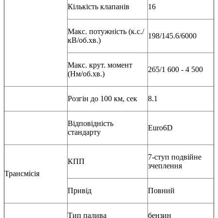
Кількість клапанів
16
Макс. потужність (к.с./
198/145.6/6000
кВ/об.хв.)
Макс. крут. момент
265/1 600 - 4 500
(Нм/об.хв.)
Розгін до 100 км, сек
8.1
Відповідність
Euro6D
стандарту
7-ступ подвійне
КПП
зчеплення
Трансмісія
Привід
Повний
Тип палива
бензин