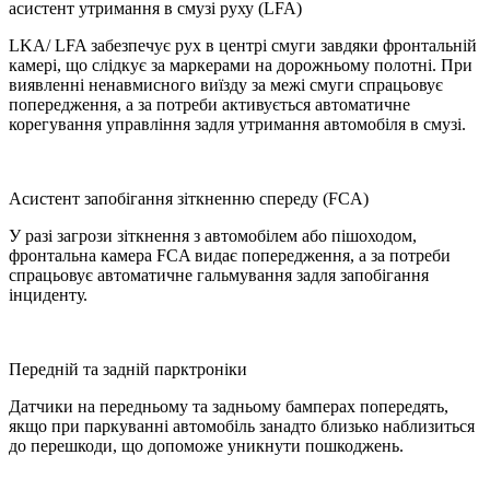
асистент утримання в смузі руху (LFA)
LKA/ LFA забезпечує рух в центрі смуги завдяки фронтальній
камері, що слідкує за маркерами на дорожньому полотні. При
виявленні ненавмисного виїзду за межі смуги спрацьовує
попередження, а за потреби активується автоматичне
корегування управління задля утримання автомобіля в смузі.
Асистент запобігання зіткненню спереду (FCA)
У разі загрози зіткнення з автомобілем або пішоходом,
фронтальна камера FCA видає попередження, а за потреби
спрацьовує автоматичне гальмування задля запобігання
інциденту.
Передній та задній парктроніки
Датчики на передньому та задньому бамперах попередять,
якщо при паркуванні автомобіль занадто близько наблизиться
до перешкоди, що допоможе уникнути пошкоджень.