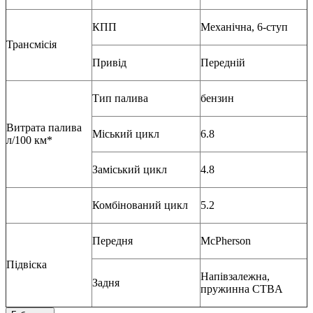
КПП
Механічна, 6-ступ
Трансмісія
Привід
Передній
Тип палива
бензин
Витрата палива
Міський цикл
6.8
л/100 км*
Заміський цикл
4.8
Комбінований цикл
5.2
Передня
McPherson
Підвіска
Напівзалежна,
Задня
пружинна CTBA