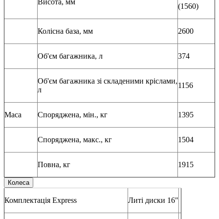
Висота, мм
(1560)
Колісна база, мм
2600
Об'єм багажника, л
374
Об'єм багажника зі складеними кріслами,
1156
л
Маса
Споряджена, мін., кг
1395
Споряджена, макс., кг
1504
Повна, кг
1915
Колеса
Комплектація Express
Литі диски 16"