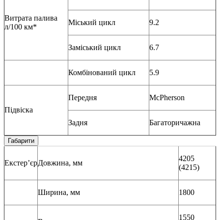
Витрата палива
Міський цикл
9.2
л/100 км*
Заміський цикл
6.7
Комбінований цикл
5.9
Передня
McPherson
Підвіска
Задня
Багаторичажна
Габарити
4205
Екстер’єр
Довжина, мм
(4215)
Ширина, мм
1800
1550