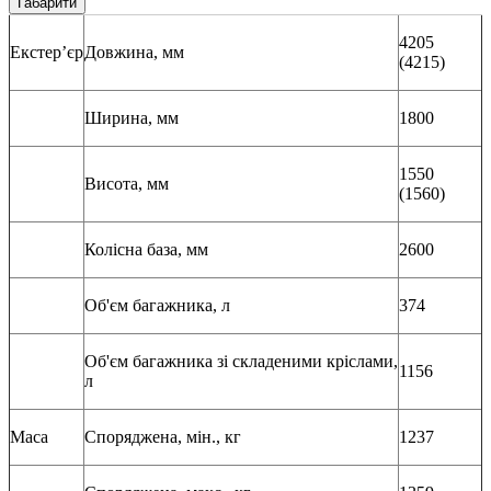
Габарити
4205
Екстер’єр
Довжина, мм
(4215)
Ширина, мм
1800
1550
Висота, мм
(1560)
Колісна база, мм
2600
Об'єм багажника, л
374
Об'єм багажника зі складеними кріслами,
1156
л
Маса
Споряджена, мін., кг
1237