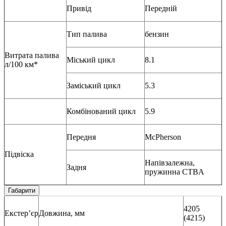
Привід
Передній
Тип палива
бензин
Витрата палива
Міський цикл
8.1
л/100 км*
Заміський цикл
5.3
Комбінований цикл
5.9
Передня
McPherson
Підвіска
Напівзалежна,
Задня
пружинна CTBA
Габарити
4205
Екстер’єр
Довжина, мм
(4215)