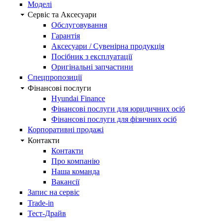
Моделі
Сервіс та Аксесуари
Обслуговування
Гарантія
Аксесуари / Сувенірна продукція
Посібник з експлуатації
Оригінальні запчастини
Спецпропозиції
Фінансові послуги
Hyundai Finance
Фінансові послуги для юридичних осіб
Фінансові послуги для фізичних осіб
Корпоративні продажі
Контакти
Контакти
Про компанію
Наша команда
Вакансії
Запис на сервіс
Trade-in
Тест-Драйв