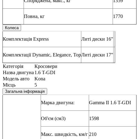
Споряджена, макс., кг
1359
Повна, кг
1770
Колеса
Комплектація Express
Литі диски 16"
Комплектації Dynamic, Elegance, Top
Литі диски 17"
Категорія
Кросовери
Назва двигуна
1.6 T-GDI
Модель авто
Kona
Місць
5
Загальна інформація
Марка двигуна:
Gamma II 1.6 T-GDI
Об'єм (см3)
1598
Макс. швидкість, км/г
210