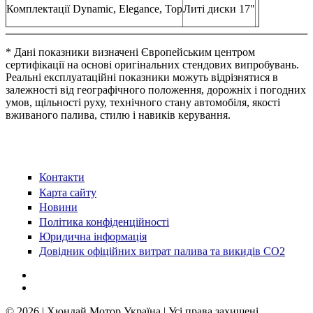
Комплектації Dynamic, Elegance, Top
Литі диски 17"
* Дані показники визначені Європейським центром
сертифікації на основі оригінальних стендових випробувань.
Реальні експлуатаційні показники можуть відрізнятися в
залежності від географічного положення, дорожніх і погодних
умов, щільності руху, технічного стану автомобіля, якості
вживаного палива, стилю і навиків керування.
Контакти
Карта сайту
Новини
Політика конфіденційності
Юридична інформація
Довідник офіційних витрат палива та викидів СО2
© 2026 | Хюндай Мотор Україна | Усі права захищені